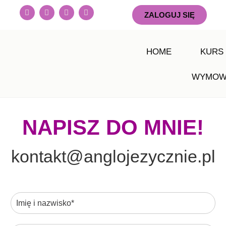
ZALOGUJ SIĘ
HOME
KURS
WYMOW
NAPISZ DO MNIE!
kontakt@anglojezycznie.pl
A
I
d
m
r
i
e