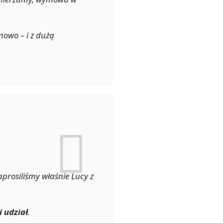
owo – i z dużą
prosiliśmy właśnie Lucy z
 udział
.