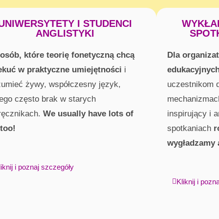
UNIWERSYTETY I STUDENCI
WYKŁAD
ANGLISTYKI
SPOT
 osób, które teorię fonetyczną chcą
Dla organiza
ekuć w praktyczne umiejętności
i
edukacyjnyc
zumieć żywy, współczesny język,
uczestnikom 
rego często brak w starych
mechanizmac
ręcznikach.
We usually have lots of
inspirujący i
 too!
spotkaniach
r
wygładzamy 
liknij i poznaj szczegóły
Kliknij i poz