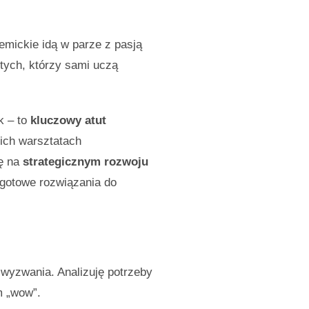
emickie idą w parze z pasją
tych, którzy sami uczą
k – to
kluczowy atut
ich warsztatach
ię na
strategicznym rozwoju
i gotowe rozwiązania do
wyzwania. Analizuję potrzeby
m „wow”.