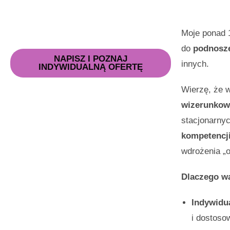
Moje ponad 1
do
podnosze
NAPISZ I POZNAJ
innych.
INDYWIDUALNĄ OFERTĘ
Wierzę, że w
wizerunkowy
stacjonarnyc
kompetencji
wdrożenia „o
Dlaczego wa
Indywidu
i dostoso