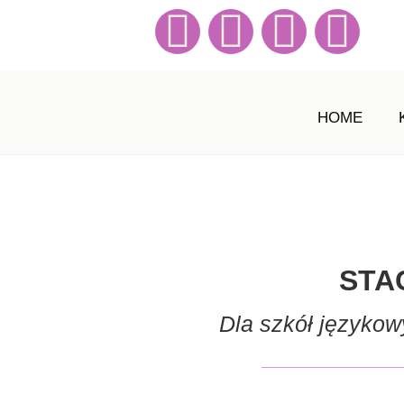
HOME
STA
Dla szkół językow