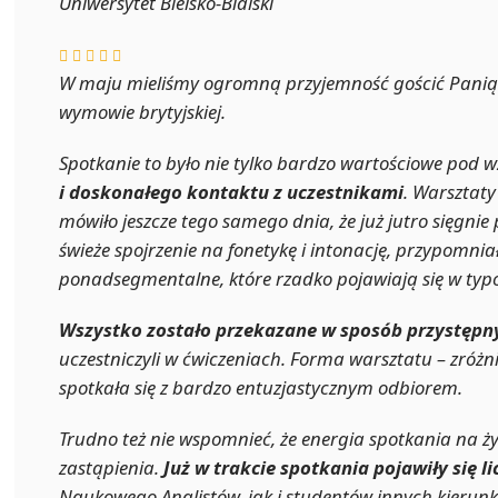
Uniwersytet Bielsko-Bialski
W maju mieliśmy ogromną przyjemność gościć Panią
wymowie brytyjskiej.
Spotkanie to było nie tylko bardzo wartościowe pod 
i doskonałego kontaktu z uczestnikami
. Warsztaty
mówiło jeszcze tego samego dnia, że już jutro sięg
świeże spojrzenie na fonetykę i intonację, przypomn
ponadsegmentalne, które rzadko pojawiają się w typ
Wszystko zostało przekazane w sposób przystępn
uczestniczyli w ćwiczeniach. Forma warsztatu – zróż
spotkała się z bardzo entuzjastycznym odbiorem.
Trudno też nie wspomnieć, że energia spotkania na ży
zastąpienia.
Już w trakcie spotkania pojawiły się li
Naukowego Anglistów, jak i studentów innych kierunk