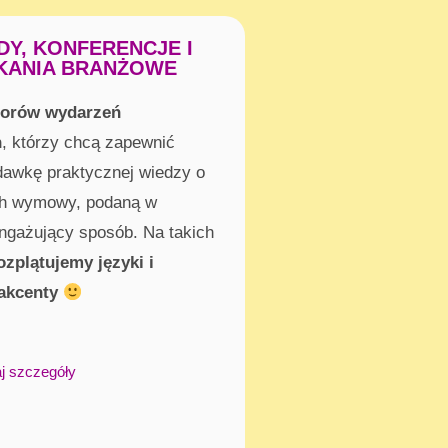
Y, KONFERENCJE I
KANIA BRANŻOWE
torów wydarzeń
h
, którzy chcą zapewnić
dawkę praktycznej wiedzy o
h wymowy, podaną w
 angażujący sposób. Na takich
ozplątujemy języki i
akcenty
naj szczegóły