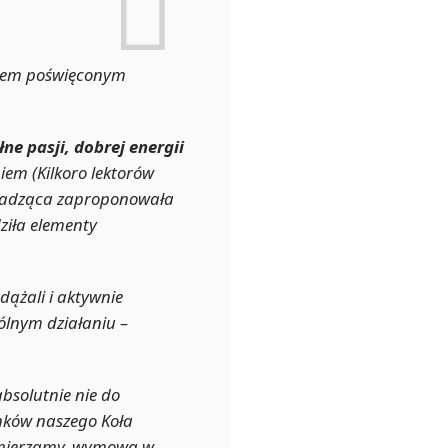
atem poświęconym
ne pasji, dobrej energii
iem (Kilkoro lektorów
rowadząca zaproponowała
ziła elementy
dążali i aktywnie
ólnym działaniu –
absolutnie nie do
nków naszego Koła
d zmierzamy, wymowa w