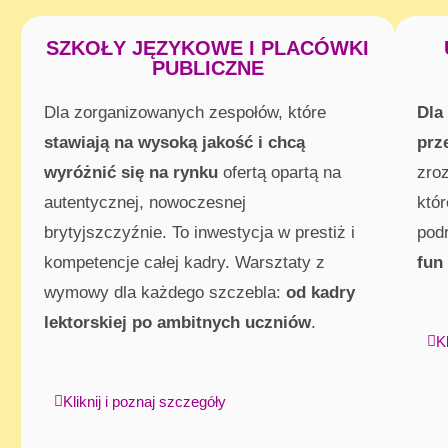
SZKOŁY JĘZYKOWE I PLACÓWKI
PUBLICZNE
Dla zorganizowanych zespołów, które
Dla
stawiają na wysoką jakość i chcą
prz
wyróżnić się na rynku
ofertą opartą na
zro
autentycznej, nowoczesnej
któ
brytyjszczyźnie. To inwestycja w prestiż i
pod
kompetencje całej kadry. Warsztaty z
fun
wymowy dla każdego szczebla:
od kadry
lektorskiej po ambitnych uczniów
.
K
Kliknij i poznaj szczegóły