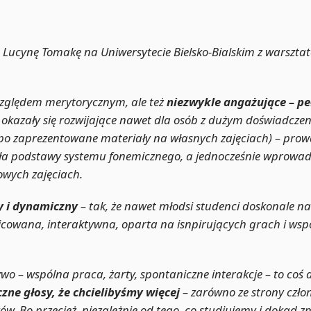
 Lucynę Tomakę na Uniwersytecie
Bielsko
-Bialskim z warszt
względem merytorycznym, ale też
niezwykle angażujące – peł
 okazały się rozwijające nawet dla osób z dużym doświadczen
nie po zaprezentowane materiały na własnych zajęciach) – p
iała podstawy systemu fonemicznego, a jednocześnie wprowad
owych zajęciach.
y i dynamiczny
– tak, że nawet młodsi studenci doskonale na
nicowana, interaktywna, oparta na isnpirujących grach i wsp
wo – wspólna praca, żarty, spontaniczne interakcje – to coś 
czne głosy, że chcielibyśmy więcej
– zarówno ze strony czło
ów. Bo przecież, niezależnie od tego, co studiujemy i doką